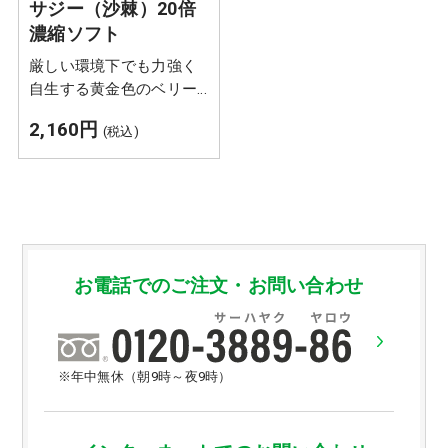
サジー（沙棘）20倍
濃縮ソフト
厳しい環境下でも力強く
自生する黄金色のベリー
種「沙棘（サジー）」と
2,160円
(税込)
沙棘種子油を配合。サジ
ージュースより飲みやす
いソフトカプセルに20倍
濃縮して凝縮しました。
お電話でのご注文・お問い合わせ
※年中無休（朝9時～夜9時）