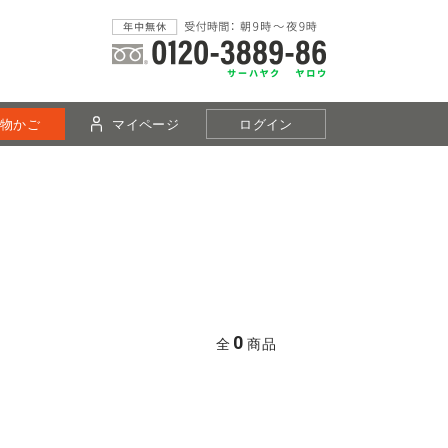
物かご
マイページ
ログイン
0
全
商品