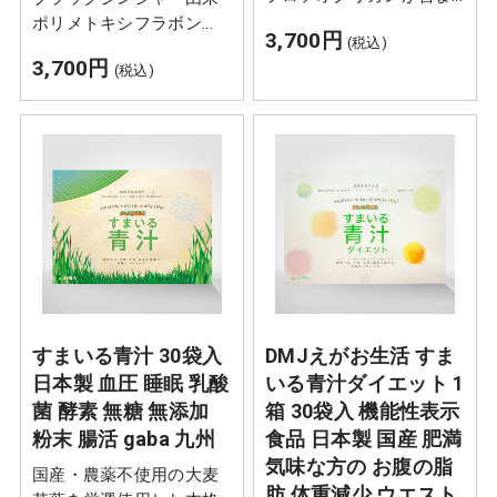
れます。サケ鼻軟骨由来
ポリメトキシフラボン
3,700円
(税込)
プロテオグリカンには、
は、日常活動時のエネル
3,700円
(税込)
膝関節の不快感を持つ方
ギー代謝において脂肪を
の軟骨成分の分解を抑
消費しやすくする作用に
え、関節軟骨の保護に役
より、腹部の脂肪を減ら
立ち、膝関節の可動性を
す機能があることが報告
サポートすることが報告
されています。
されています。
すまいる青汁 30袋入
DMJえがお生活 すま
日本製 血圧 睡眠 乳酸
いる青汁ダイエット 1
菌 酵素 無糖 無添加
箱 30袋入 機能性表示
粉末 腸活 gaba 九州
食品 日本製 国産 肥満
気味な方の お腹の脂
国産・農薬不使用の大麦
肪 体重減少 ウエスト