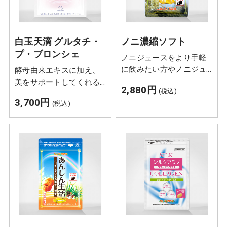
白玉天滴 グルタチ・
ノニ濃縮ソフト
プ・ブロンシェ
ノニジュースをより手軽
に飲みたい方やノニジュ
酵母由来エキスに加え、
ースのクセが強くて苦手
美をサポートしてくれる
2,880円
(税込)
という方の天然ノニサプ
「L-シスチン」「淡水真
3,700円
(税込)
リ「ノニ濃縮ソフト」。
珠末」「白金」等も配合
されています。