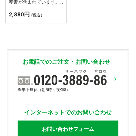
養素が含まれています。
ビタミン、ミネラル、食
2,880円
(税込)
物繊維、クエルシトリ
ン、クロロフィル、アミ
ノ酸など、健康に欠かせ
ない有用成分が含有され
ています。ビタミンB1は
ピーマンの211倍、B2は
にんにくの16倍、食物繊
お電話でのご注文・お問い合わせ
維はキャベツの19倍、鉄
分はプルーンの29倍、カ
ルシウムは豆乳の20倍。
そんなどくだみをソフト
※年中無休（朝9時～夜9時）
カプセルひと粒に凝縮し
たのが『発酵どくだみ黒
酢濃密ソフト』です。
インターネットでのお問い合わせ
お問い合わせフォーム