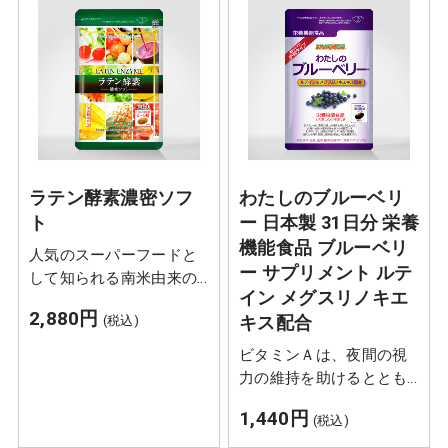
ラテン酵素濃密ソフ
わたしのブルーベリ
ト
ー 日本製 31日分 栄養
機能食品 ブルーベリ
人気のスーパーフードと
ー サプリメント ルテ
して知られる南米由来の
イン メグスリノキエ
素材を中心に80種類以上
2,880円
キス配合
(税込)
をブレンド。約3年という
長い期間をかけて発酵・
ビタミンＡは、夜間の視
熟成して栄養を抽出した
力の維持を助けるととも
のが、酵素サプリ「ラテ
に、 皮膚や粘膜の健康維
1,440円
ン酵素濃密ソフト」で
(税込)
持を助ける栄養素です。
す。
ビタミンEは、抗酸化作用