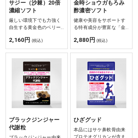
サジー（沙棘）20倍
金時ショウガもろみ
濃縮ソフト
酢濃密ソフト
厳しい環境下でも力強く
健康や美容をサポートす
自生する黄金色のベリー
る特有成分が豊富な「金
種「沙棘（サジー）」と
時ショウガ」、アミノ酸
2,160円
2,880円
(税込)
(税込)
沙棘種子油を配合。サジ
たっぷりの「もろみ
ージュースより飲みやす
酢」、注目の新ショウガ
いソフトカプセルに20倍
素材「マンゴージンジャ
濃縮して凝縮しました。
ー」をひと粒に凝縮しま
した。
ブラックジンジャー
ひざグッド
代謝粒
本品にはサケ鼻軟骨由来
プロテオグリカンが含ま
ブラックジンジャー由来