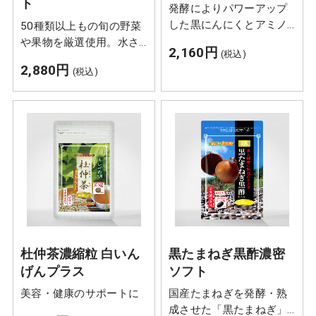
ト
発酵によりパワーアップ
した黒にんにくとアミノ
50種類以上もの旬の野菜
酸豊富なもろみ酢を配合
や果物を厳選使用。水さ
2,160円
(税込)
えも加えず、自然の力だ
2,880円
(税込)
けで３年間以上熟成・発
酵させて抽出した酵素の
チカラを凝縮しました。
杜仲茶濃縮粒 白いん
黒たまねぎ黒酢濃密
げんプラス
ソフト
美容・健康のサポートに
国産たまねぎを発酵・熟
成させた「黒たまねぎ」