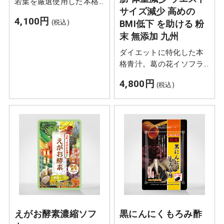
若葉を厳選使用した本格
サイズ減少 高めの
青汁。高めの血圧を低下
4,100円
BMI低下 を助ける 粉
(税込)
させ、一時的な疲労感や
末 無添加 九州
ストレスを感じている方
の睡眠の質（眠りの深
ダイエットに特化した本
さ）の向上に役立つ機能
格青汁。葛の花イソフラ
などが報告された
ボンが肥満気味の方のお
GABA（ギャバ）も配合し
4,800円
(税込)
腹の脂肪や体重を減らす
ています。
のを助けます。国産・農
薬不使用の大麦若葉を厳
選使用しています。※ダ
イエットとは成分や栄養
を規定した食事のことで
す
えがお酵素濃縮ソフ
黒にんにくもろみ酢