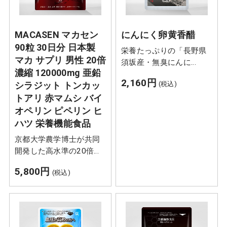
MACASEN マカセン
にんにく卵黄香醋
90粒 30日分 日本製
栄養たっぷりの「長野県
マカ サプリ 男性 20倍
須坂産・無臭にんに
濃縮 120000mg 亜鉛
く」、国産の健康な鶏が
2,160円
シラジット トンカッ
(税込)
産んだ「精選卵黄」、良
トアリ 赤マムシ バイ
質なアミノ産がバランス
良く含まれている「熟
オペリン ピペリン ヒ
成・禄豊香醋」をソフト
ハツ 栄養機能食品
カプセルにギュッと凝縮
京都大学農学博士が共同
しました。
開発した高水準の20倍濃
縮マカに加え、亜鉛など
5,800円
(税込)
27種類の滋養素材を配合
しました。