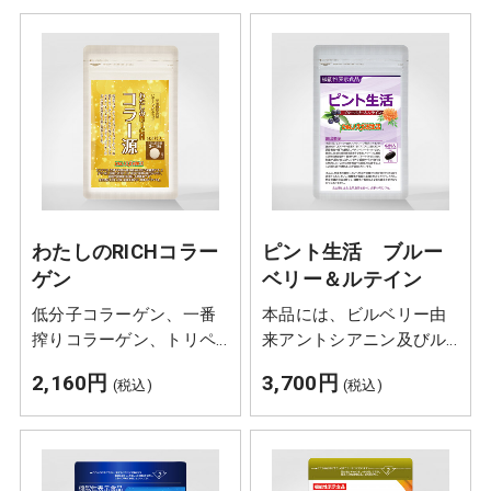
により、体内の脂質を 酸
化から守り、細胞の健康
維持を助ける栄養素で
す。
わたしのRICHコラー
ピント生活 ブルー
ゲン
ベリー＆ルテイン
低分子コラーゲン、一番
本品には、ビルベリー由
搾りコラーゲン、トリペ
来アントシアニン及びル
プチドコラーゲンの3種類
テインが含まれます。ビ
2,160円
3,700円
(税込)
(税込)
コラーゲンに加え、抗酸
ルベリー由来アントシア
化作用が話題のビタミン
ニンには眼のピント調節
E、皮膚や粘膜の健康維持
機能の低下を緩和し、パ
を助けるビオチンを配合
ソコンやスマートフォン
した栄養機能食品です。
などの使用による眼の疲