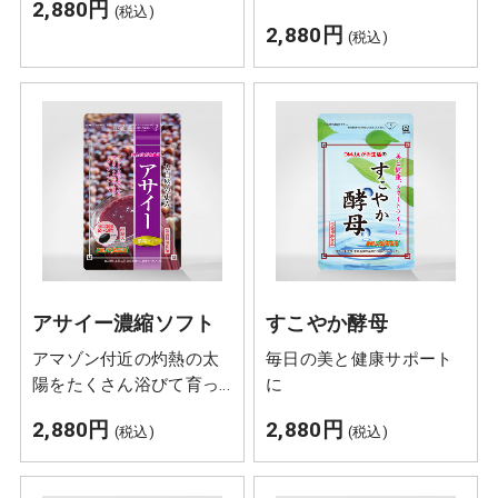
2,880円
(税込)
と、鹿児島県産の「黒酢
2,880円
(税込)
もろみ」を、飲みやすい
ソフトカプセルにギュッ
と凝縮しました。
アサイー濃縮ソフト
すこやか酵母
アマゾン付近の灼熱の太
毎日の美と健康サポート
陽をたくさん浴びて育っ
に
たブラジル産アサイーベ
2,880円
2,880円
(税込)
(税込)
リーのエキスを約7倍濃
縮。