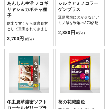
あんしん生活 ノコギ
シルクアミノコラー
リヤシ＆カボチャ種
ゲンプラス
子
運動燃焼に欠かせないア
ミノ酸を米酢の373倍配
欧米で古くから健康食材
合
として重宝されてきまし
2,880円
(税込)
た「ノコギリヤシ」と、
3,700円
(税込)
タンパク質、カロチン、
ビタミンE、ミネラルなど
の栄養が豊富な「カボチ
ャ種子（ペポカボチ
ャ）」を同時に配合しま
した。
冬虫夏草濃密ソフト
葛の花減脂粒
ローヤルゼリープラ