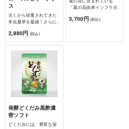
葛の花に含まれている
ス
「葛の花由来イソフラボ
ン（テクトリゲニン類と
古くから珍重されてきた
3,700円
(税込)
して）」には肥満気味な
冬虫夏草を凝縮！さらに
方の、お腹の脂肪（内臓
ローヤルゼリーをプラス
2,880円
脂肪と皮下脂肪）や体
(税込)
し、美容・健康ケアのた
重、ウエスト周囲径を減
めのサプリメントに仕上
らすのを助ける機能があ
げました。
ることが報告されていま
す。
発酵どくだみ黒酢濃
密ソフト
どくだみには、豊富な栄