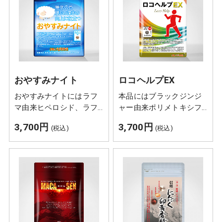
労感を改善する機能、ル
テインは網膜の黄斑色素
を増やす働きがあり、ブ
ルーライトなどの光の刺
激から眼を守ることや、
コントラスト感度（かす
おやすみナイト
ロコヘルプEX
みやぼやけの解消によ
り、くっきりと物を視認
おやすみナイトにはラフ
本品にはブラックジンジ
する感度）を改善するこ
マ由来ヒペロシド、ラフ
ャー由来ポリメトキシフ
とにより眼の調子を整え
マ由来イソクエルシトリ
ラボンが含まれます。ブ
ることが報告されていま
3,700円
3,700円
(税込)
(税込)
ンが含まれます。ラフマ
ラックジンジャー由来ポ
す。
由来ヒペロシド、ラフマ
リメトキシフラボンは年
由来イソクエルシトリン
齢とともに低下する脚の
には睡眠の質（眠りの深
筋力に作用することによ
さ）の向上に役立つこと
り、中高年の方の歩く力
が報告されています。
を維持することが報告さ
れています。