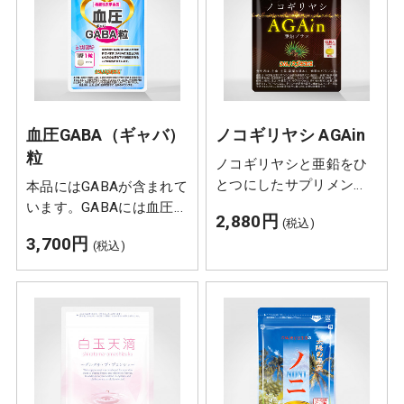
血圧GABA（ギャバ）
ノコギリヤシ AGAin
粒
ノコギリヤシと亜鉛をひ
とつにしたサプリメン
本品にはGABAが含まれて
ト。本来の魅力を再び取
います。GABAには血圧が
2,880円
(税込)
り戻すサポートをしま
高めの方の血圧を下げる
3,700円
(税込)
す。ビタミンB1、B6、
機能があることが報告さ
B12に加え、食物繊維豊
れています。
富なガニアシエキスも配
合しました。