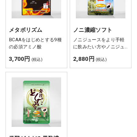
メタボリズム
ノニ濃縮ソフト
BCAAをはじめとする9種
ノニジュースをより手軽
の必須アミノ酸
に飲みたい方やノニジュ
ースのクセが強くて苦手
3,700円
2,880円
(税込)
(税込)
という方の天然ノニサプ
リ「ノニ濃縮ソフト」。